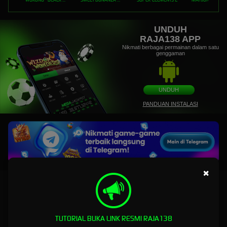
UNDUH
RAJA138 APP
Nikmati berbagai permainan dalam satu
genggaman
UNDUH
PANDUAN INSTALASI
×
RAJA138 : Akses Link Login Resmi Situs Game Online Anti-
Blokir
TUTORIAL BUKA LINK RESMI RAJA138