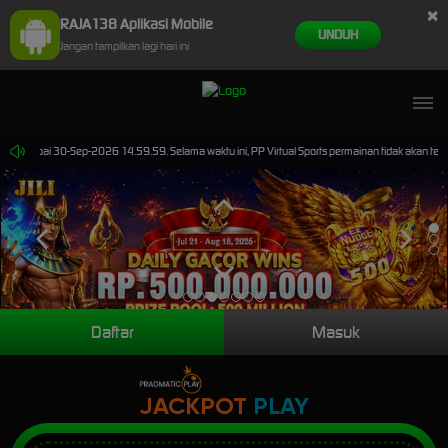
×
RAJA138 Aplikasi Mobile
UNDUH
Jangan tampilkan lagi hari ini
59 sampai 30-Sep-2026 14.59.59. Selama waktu ini, PP Virtual Sports permainan tidak akan ter
Daftar
Masuk
JACKPOT
PLAY