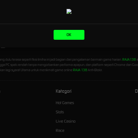
e Anti-Blokir
OK
in Resmi Situs Game Online Ant
g dulu terasa seperti fiksi ilmiha ini jadi bagian dari pengalaman bermain game harian.
RAJA138
s
 hingga PC spek rendah tanpa mengorbankan performa apapun, dan platform seperti Chrome dan Goo
kan lagi syarat Utama untuk menikmati game online
RAJA 138
Anti-Blokir.
m
Kategori
D
Hot Games
Slots
Live Casino
Race