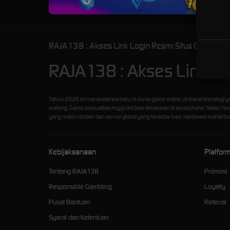
RAJA138 : Akses Link Login Resmi Situs Game Onlin
RAJA138 : Akses Link Log
Tahun 2026 ini menandai era baru di dunia game online, di mana teknologi yan
matang. Game berkualitas tinggi kini bisa dimainkan di smartphone, tablet,
yang makin rendan dan server global yang tersebar luas. Hardware mahal bu
Kebijaksanaan
Platfor
Tentang RAJA138
Promosi
Responsible Gambling
Loyalty
Pusat Bantuan
Referral
Syarat dan Ketentuan