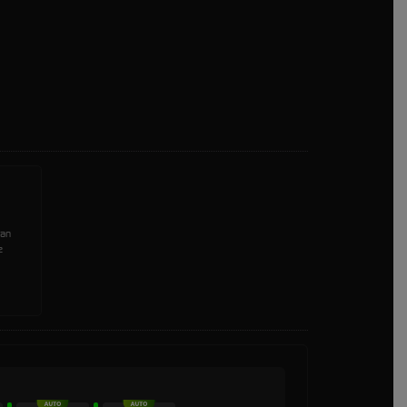
aan
e