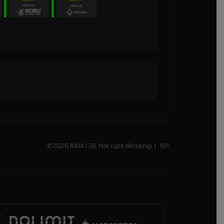
©2026 RAJA138. Hak cipta dilindungi | 18+