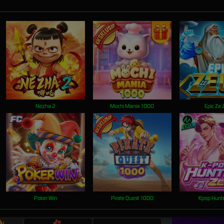
Nezha 2
Mochi Mania 1000
Epic Ze 
Poker Win
Pirate Quest 1000
Kpop Hunte