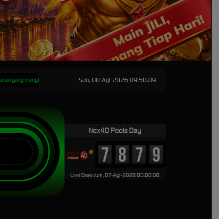
Sab, 08-Agt-2026 09.58.09
mungkin ditimbulkan.
Pemeliharaan Terjadwal: MarbleX pada 31-Jul-2026 dari 00.00.00 samp
Nex4D Pools Day
Live Draw Jum, 07-Agt-2026 00.00.00