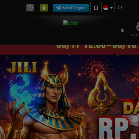
Main di Telegram
HOT 