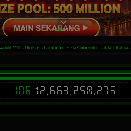
P Virtual Sports permainan tidak akan tersedia. Kami memohon maaf atas ketidaknyamanan yang 
IDR
12,663,263,166