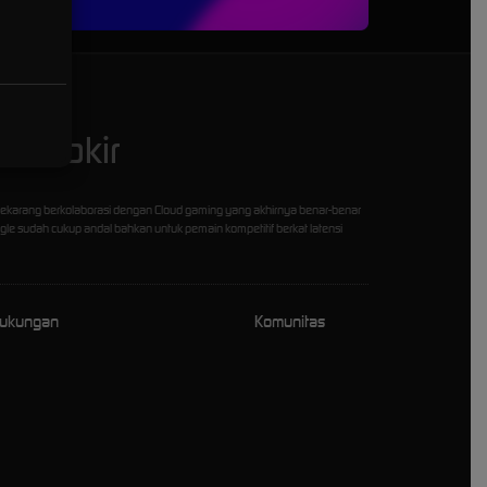
i-Blokir
ekarang berkolaborasi dengan Cloud gaming yang akhirnya benar-benar
gle sudah cukup andal bahkan untuk pemain kompetitif berkat latensi
ukungan
Komunitas