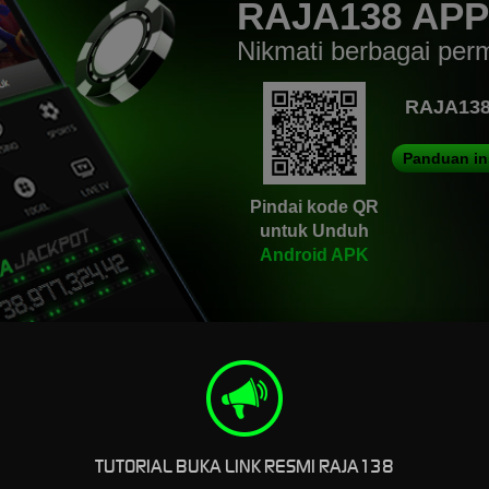
RAJA138 APP
Nikmati berbagai pe
RAJA138
Panduan in
Pindai kode QR
untuk Unduh
Android APK
TUTORIAL BUKA LINK RESMI RAJA138