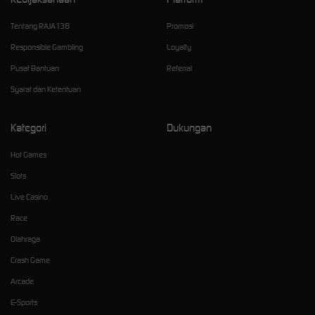
Tentang RAJA138
Promosi
Responsible Gambling
Loyalty
Pusat Bantuan
Referral
Syarat dan Ketentuan
Kategori
Dukungan
Hot Games
Slots
Live Casino
Race
Olahraga
Crash Game
Arcade
E-Sports